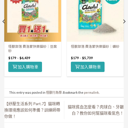
怪獸部落 費洛蒙快樂貓砂｜豆腐
怪獸部落 費洛蒙快樂貓砂｜礦砂
砂
$
179
–
$
6,439
$
179
–
$
5,739
加入購物車
加入購物車
This entry was posted in
怪獸行為學
. Bookmark the
permalink
.
【紓壓生活系列 Part.7】貓咪轉
貓咪貧血怎麼看？肉球白、牙齦
換環境應該如何準備？訓練師帶
白？教你如何幫貓咪看氣色！
你做！