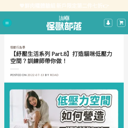
Skip
💖鮮肉糧體驗組 新戶限定第二件七折👉
to
content
怪獸行為學
【紓壓生活系列 Part.8】打造貓咪低壓力
空間？訓練師帶你做！
POSTED ON
2022-07-13
BY
ROAD