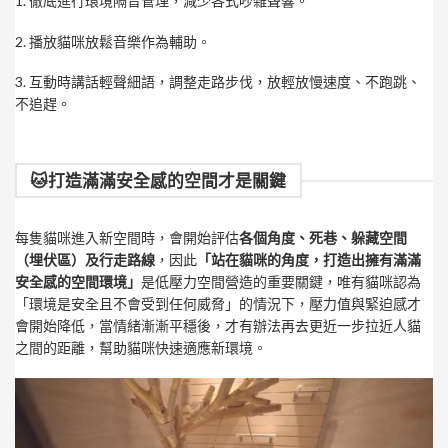
1. 徹底進行環境隔音管理，減少各式吵雜聲響。
2. 播放貓咪放鬆音樂作為輔助。
3. 互動時講話輕聲細語，調整走路步伐，放輕放慢速度、不跑跳、
不追趕。
🐱打造滿滿安全感的空間才是關鍵
每隻貓咪進入新空間時，會開始評估
各個角度、死巷、躲藏空間
（埋伏區）及行走路線
，因此
「站在貓咪的角度，打造出擁有滿滿
安全感的空間環境」
是低壓力空間營造的重要關鍵，唯有貓咪認為
「環境是安全且不會受到任何威脅」的情況下，壓力值與緊迫感才
會開始降低，當情緒漸漸平穩後，才有辦法再去更近一步拉近人貓
之間的距離，幫助貓咪快速適應新環境。