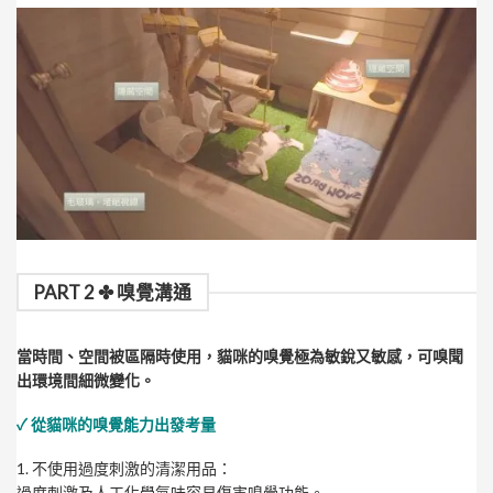
PART 2 ✤ 嗅覺溝通
當時間、空間被區隔時使用，貓咪的嗅覺極為敏銳又敏感，可嗅聞
出環境間細微變化。
✓ 從貓咪的嗅覺能力出發考量
1. 不使用過度刺激的清潔用品：
過度刺激及人工化學氣味容易傷害嗅覺功能。