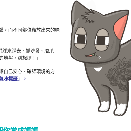
體，而不同部位釋放出來的味
們踩來踩去、抓沙發、磨爪
的地盤，別想搶！」
讓自己安心、確認環境的方
氣味標籤」。
把你當成媽媽