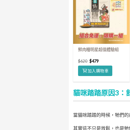
鮮肉糧明星超值體驗組
$
620
$
479
加入購物車
貓咪踏踏原因3：
當貓咪踏踏的時候，牠們的
其實這不只是放鬆，也是牠