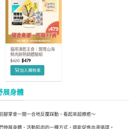
貓用凍乾主食｜開胃山海
鮮肉餅熱銷體驗組
$
620
$
479
加入購物車
舒展身體
前腳掌會一開一合地反覆踩動，看起來超療癒～
們伸展身體、活動肌肉的一種方式，還能促進血液循環。