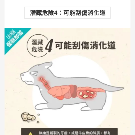
潛藏危險4：可能刮傷消化道