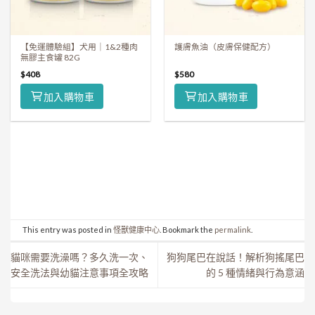
【免運體驗組】犬用｜1&2種肉
護膚魚油（皮膚保健配方）
無膠主食罐 82G
$
408
$
580
加入購物車
加入購物車
This entry was posted in
怪獸健康中心
. Bookmark the
permalink
.
貓咪需要洗澡嗎？多久洗一次、
狗狗尾巴在說話！解析狗搖尾巴
安全洗法與幼貓注意事項全攻略
的 5 種情緒與行為意涵