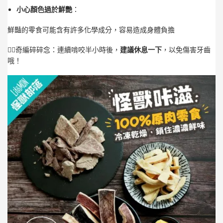
小心顏色過於鮮艷
：
鮮豔的零食可能含有許多化學成分，容易造成身體負擔
🙋‍♀️奇編碎碎念：連續啃咬半小時後，
建議休息一下
，以免傷害牙齒
哦！