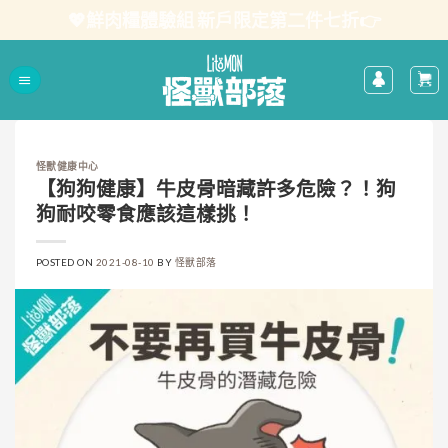
Skip
💖鮮肉糧體驗組 新戶限定第二件七折👉
to
content
怪獸健康中心
【狗狗健康】牛皮骨暗藏許多危險？！狗
狗耐咬零食應該這樣挑！
POSTED ON
2021-08-10
BY
怪獸部落