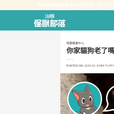
Skip
💖鮮肉糧體驗組 新戶限定第二件七折
to
content
怪獸健康中心
你家貓狗老了
POSTED ON
2020-01-30
BY
PUPP