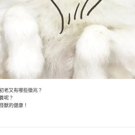
初老又有哪些徵兆？
養呢？
怪獸的健康！