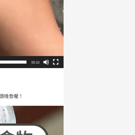
00:10
頭啃食喔！