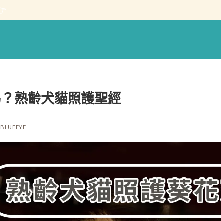

嗎？熟齡犬貓照護聖經
YBLUEEYE