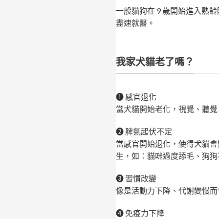
一般貓狗在 9 歲開始進入熟
盡速就醫。 ⠀
我家犬貓老了嗎？
❶ 感官退化
當犬貓開始老化，視覺、聽覺
❷ 脾氣起伏不定
當感官開始退化，使得犬貓會
生，如：貓咪過度舔毛、狗狗
❸ 習慣改變
像是活動力下降、代謝變慢而
❹ 免疫力下降