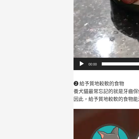
00:00
❷ 給予質地較軟的食物
養犬貓最常忘記的就是牙齒保
因此，給予質地較軟的食物能
視
訊
播
放