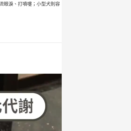
流眼淚、打噴嚏；小型犬則容