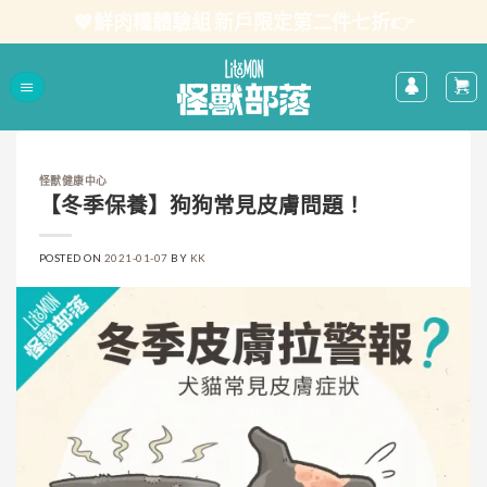
Skip
💖鮮肉糧體驗組 新戶限定第二件七折👉
to
content
怪獸健康中心
【冬季保養】狗狗常見皮膚問題！
POSTED ON
2021-01-07
BY
KK