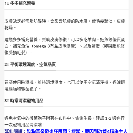
1⃣ 多多補充營養
皮膚缺乏必需脂肪酸時，會影響肌膚的防水層，使毛髮黯淡、皮膚
乾燥。
建議多多補充營養，幫助皮膚修復！可以多吃羊肉、鮭魚等優質蛋
白、補充魚油（omega-3有益皮毛健康）、以及鱉蛋（卵磷脂能修
復受損毛髮）。
2⃣ 平衡環境濕度、空氣品質
建議使用除濕機，維持環境濕度。也可以使用空氣清淨機，過濾環
境塵蟎和黴菌孢子。
3⃣ 時常清潔寵物用品
避免空氣中的黴菌孢子附著在布料中、偷偷生長，建議 1-2 週進行
一次寵物用品清潔唷！
延伸閱讀：
狗狗耳朵發炎狂甩頭？症狀、原因到改善4措施主人