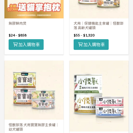
無膠鮮肉煲
犬用｜保健機能主食罐｜怪獸部
落 高齡犬罐頭
$
24
–
$
858
$
55
–
$
1,320
加入購物車
加入購物車
怪獸部落 犬用寶寶無膠主食罐｜
幼犬罐頭