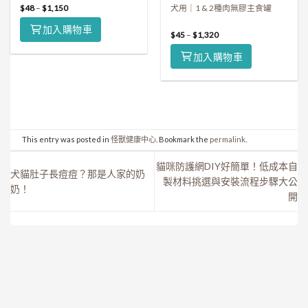
$
48
–
$
1,150
犬用｜1 & 2種肉無膠主食罐
加入購物車
$
45
–
$
1,320
加入購物車
This entry was posted in
怪獸健康中心
. Bookmark the
permalink
.
貓咪防護網DIY好簡單！低成本自
犬貓肚子長痘痘？那是人家的奶
製材料挑選與安裝流程步驟大公
奶！
開