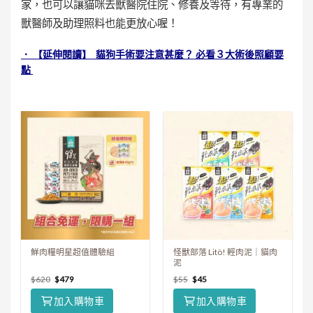
家，也可以讓貓咪去獸醫院住院、修養及等待，有專業的
獸醫師及助理照料也能更放心喔！
． 【延伸閱讀】 貓狗手術要注意甚麼？ 必看３大術後照顧要
點
鮮肉糧明星超值體驗組
怪獸部落 Litö! 輕肉泥｜貓肉
泥
$
620
$
479
$
55
$
45
加入購物車
加入購物車