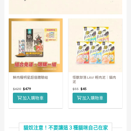
鮮肉糧明星超值體驗組
怪獸部落 Litö! 輕肉泥｜貓肉
泥
$
620
$
479
$
55
$
45
加入購物車
加入購物車
貓奴注意！不要讓這３種貓咪自己在家