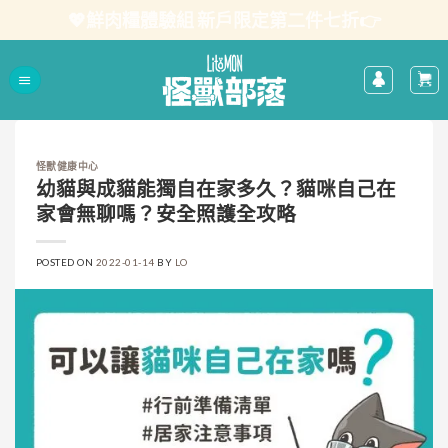
Skip
💖鮮肉糧體驗組 新戶限定第二件七折👉
to
content
怪獸健康中心
幼貓與成貓能獨自在家多久？貓咪自己在
家會無聊嗎？安全照護全攻略
POSTED ON
2022-01-14
BY
LO