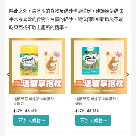
除此之外，最基本的食物及貓砂也要備足，建議攜帶貓咪
平常最喜歡的食物、習慣的貓砂，減低貓咪到新環境不敢
吃東西或不敢上廁所的機率。
怪獸部落 費洛蒙快樂貓砂｜
怪獸部落 費洛蒙快樂貓砂｜
豆腐砂
礦砂
$
179
–
$
6,439
$
179
–
$
5,739
加入購物車
加入購物車