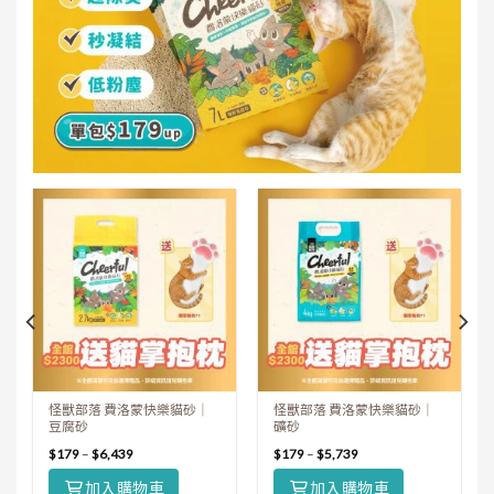
怪獸部落 費洛蒙快樂貓砂｜
怪獸部落 費洛蒙快樂貓砂｜
豆腐砂
礦砂
$
179
–
$
6,439
$
179
–
$
5,739
加入購物車
加入購物車