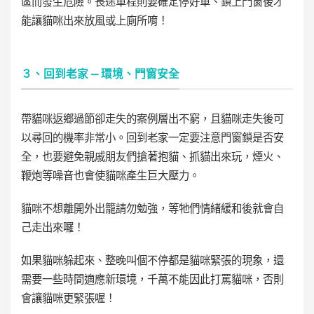
區而發生危險。長途車程則要確定停好車、鎖上門窗後才
能讓貓咪出來放風或上廁所唷！
３、回到老家 — 環境、門窗安全
帶貓咪返鄉過節卻走失的案例層出不窮，且貓咪走失後可
以尋回的機率非常小。回到老家一定要注意門窗鎖是否安
全，也要避免親戚朋友們搶著抱貓、抓貓出來玩，煙火、
鞭炮等噪音也會使貓咪產生巨大壓力。
貓咪不想離開外出籠請勿勉強，等牠們情緒緩和後就會自
己走出來囉！
如果貓咪躲起來、整晚叫個不停都是貓咪緊張的現象，還
需要一些時間適應新環境，千萬不能因此打罵貓咪，否則
會讓貓咪更緊張喔！