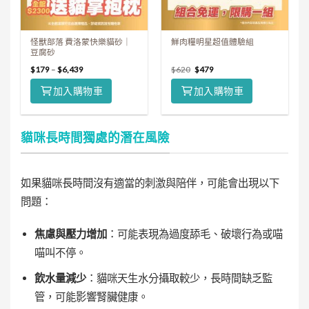
怪獸部落 費洛蒙快樂貓砂｜
鮮肉糧明星超值體驗組
豆腐砂
$
179
–
$
6,439
$
620
$
479
加入購物車
加入購物車
貓咪長時間獨處的潛在風險
如果貓咪長時間沒有適當的刺激與陪伴，可能會出現以下
問題：
焦慮與壓力增加
：可能表現為過度舔毛、破壞行為或喵
喵叫不停。
飲水量減少
：貓咪天生水分攝取較少，長時間缺乏監
管，可能影響腎臟健康。