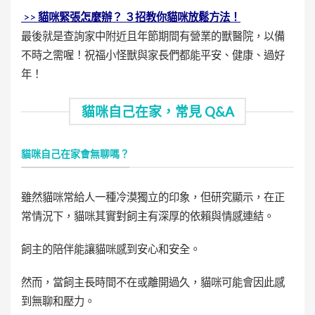
>>
貓咪緊張怎麼辦？ ３招教你貓咪放鬆方法！
最後就是查詢家中附近且年節期間有營業的獸醫院，以備
不時之需喔！祝福小怪獸與家長們都能平安、健康、過好
年！
貓咪自己在家，常見 Q&A
貓咪自己在家會無聊嗎？
雖然貓咪常給人一種冷漠獨立的印象，但研究顯示，在正
常情況下，貓咪其實對飼主有深厚的依賴與情感連結。
飼主的陪伴能讓貓咪感到安心和安全。
然而，當飼主長時間不在或離開過久，貓咪可能會因此感
到無聊和壓力。