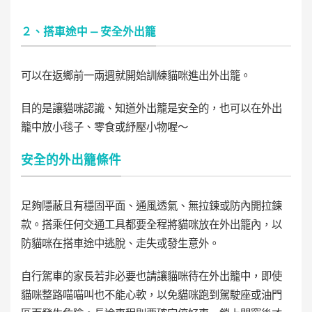
２、搭車途中 — 安全外出籠
可以在返鄉前一兩週就開始訓練貓咪進出外出籠。
目的是讓貓咪認識、知道外出籠是安全的，也可以在外出
籠中放小毯子、零食或紓壓小物喔～
安全的外出籠條件
足夠隱蔽且有穩固平面、通風透氣、無拉鍊或防內開拉鍊
款。搭乘任何交通工具都要全程將貓咪放在外出籠內，以
防貓咪在搭車途中逃脫、走失或發生意外。
自行駕車的家長若非必要也請讓貓咪待在外出籠中，即使
貓咪整路喵喵叫也不能心軟，以免貓咪跑到駕駛座或油門