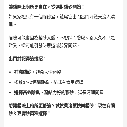
讓貓咪上廁所更自在，從選對貓砂開始！
如果家裡只有一個貓砂盆，鏟屎官出門出門好幾天沒人清
理。
貓咪可能會因為貓砂太髒、不想踩而憋尿。忍太久不只是
難受，還可能引發泌尿道或腸胃問題。
出門前記得這幾招：
補滿貓砂
，避免太快髒掉
多放1～2個貓砂盆
，貓咪有備用選擇
選擇高效除臭、凝結力好的貓砂
，延長清理間隔
想讓貓咪上廁所更舒適？試試費洛蒙快樂貓砂！現在有礦
砂＆豆腐砂兩種選擇！