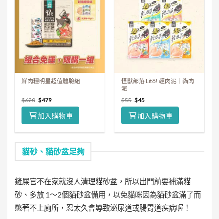
鮮肉糧明星超值體驗組
怪獸部落 Litö! 輕肉泥｜貓肉
泥
$
620
$
479
$
55
$
45
加入購物車
加入購物車
貓砂、貓砂盆足夠
鏟屎官不在家就沒人清理貓砂盆，所以出門前要補滿貓
砂、多放 1～2個貓砂盆備用，以免貓咪因為貓砂盆滿了而
憋著不上廁所，忍太久會導致泌尿道或腸胃道疾病喔！