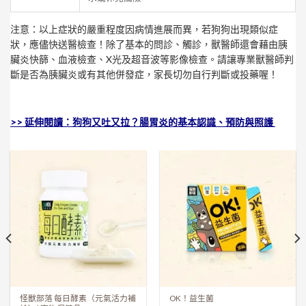
注意：以上症狀的嚴重程度因病情進展而異，若狗狗出現類似症
狀，應儘快送醫檢查！除了基本的問診、觸診，獸醫師還會藉由胰
臟炎快篩、血液檢查、X光及超音波等影像檢查。請讓專業獸醫師判
斷是否為胰臟炎或有其他併發症，家長切勿自行判斷或投藥喔！
>> 延伸閱讀：狗狗又吐又拉？腸胃炎的基本認識、預防與照護
怪獸部落 每日酵素（元氣活力補
OK！益生菌