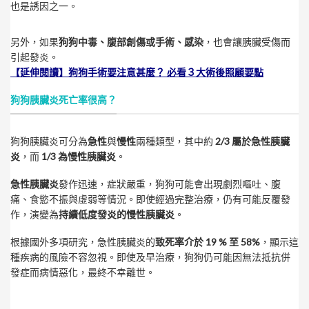
也是誘因之一。
另外，如果
狗狗中毒、腹部創傷或手術、感染
，也會讓胰臟受傷而
引起發炎
。
【延伸閱讀】狗狗手術要注意甚麼？ 必看３大術後照顧要點
狗狗胰臟炎死亡率很高？
狗狗胰臟炎可分為
急性
與
慢性
兩種類型，其中約
2/3 屬於急性胰臟
炎
，而
1/3 為慢性胰臟炎
。
急性胰臟炎
發作迅速，症狀嚴重，狗狗可能會出現劇烈嘔吐、腹
痛、食慾不振與虛弱等情況。即使經過完整治療，仍有可能反覆發
作，演變為
持續低度發炎的慢性胰臟炎
。
根據國外多項研究，急性胰臟炎的
致死率介於 19 % 至 58%
，顯示這
種疾病的風險不容忽視。即使及早治療，狗狗仍可能因無法抵抗併
發症而病情惡化，最終不幸離世。