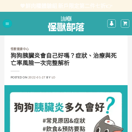
Skip
💖鮮肉糧體驗組 新戶限定第二件七折👉
to
content
怪獸健康中心
狗狗胰臟炎會自己好嗎？症狀、治療與死
亡率風險一次完整解析
POSTED ON
2022-01-27
BY
LO