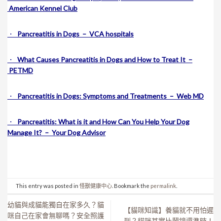
American Kennel Club
．
Pancreatitis in Dogs – VCA hospitals
．
What Causes Pancreatitis in Dogs and How to Treat It –
PETMD
．
Pancreatitis in Dogs: Symptoms and Treatments – Web MD
．
Pancreatitis: What is it and How Can You Help Your Dog
Manage It? – Your Dog Advisor
This entry was posted in
怪獸健康中心
. Bookmark the
permalink
.
幼貓與成貓能獨自在家多久？貓
【貓咪知識】養貓就不用怕遲
咪自己在家會無聊嗎？安全照護
到？貓咪其實比鬧鐘還準時！