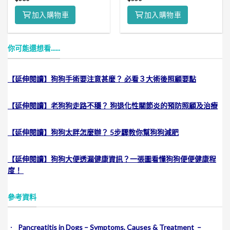
加入購物車
加入購物車
你可能還想看......
【延伸閱讀】狗狗手術要注意甚麼？ 必看３大術後照顧要點
【延伸閱讀】老狗狗走路不穩？ 狗退化性關節炎的預防照顧及治療
【延伸閱讀】狗狗太胖怎麼辦？ 5步驟教你幫狗狗減肥
【延伸閱讀】狗狗大便透漏健康資訊？一張圖看懂狗狗便便健康程
度！
參考資料
．
Pancreatitis in Dogs – Symptoms, Causes & Treatment –