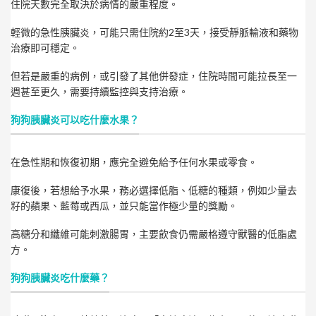
住院天數完全取決於病情的嚴重程度。
輕微的急性胰臟炎，可能只需住院約2至3天，接受靜脈輸液和藥物
治療即可穩定。
但若是嚴重的病例，或引發了其他併發症，住院時間可能拉長至一
週甚至更久，需要持續監控與支持治療。
狗狗胰臟炎可以吃什麼水果？
在急性期和恢復初期，應完全避免給予任何水果或零食。
康復後，若想給予水果，務必選擇低脂、低糖的種類，例如少量去
籽的蘋果、藍莓或西瓜，並只能當作極少量的獎勵。
高糖分和纖維可能刺激腸胃，主要飲食仍需嚴格遵守獸醫的低脂處
方。
狗狗胰臟炎吃什麼藥？