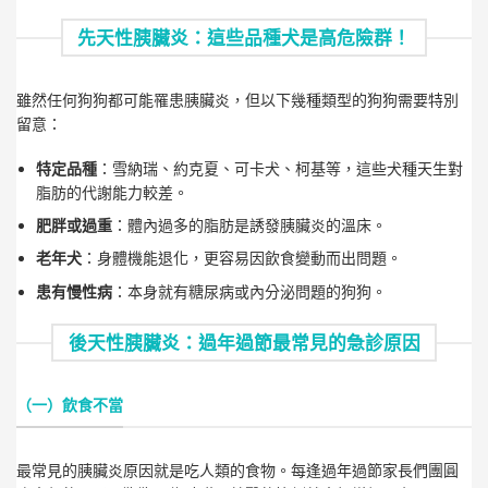
先天性胰臟炎：這些品種犬是高危險群！
雖然任何狗狗都可能罹患胰臟炎，但以下幾種類型的狗狗需要特別
留意：
特定品種
：雪納瑞、約克夏、可卡犬、柯基等，這些犬種天生對
脂肪的代謝能力較差。
肥胖或過重
：體內過多的脂肪是誘發胰臟炎的溫床。
老年犬
：身體機能退化，更容易因飲食變動而出問題。
患有慢性病
：本身就有糖尿病或內分泌問題的狗狗。
後天性胰臟炎：過年過節最常見的急診原因
（一）飲食不當
最常見的胰臟炎原因就是吃人類的食物。每逢過年過節家長們團圓