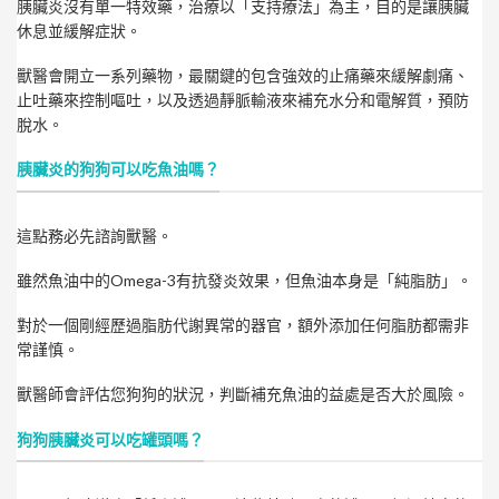
胰臟炎沒有單一特效藥，治療以「支持療法」為主，目的是讓胰臟
休息並緩解症狀。
獸醫會開立一系列藥物，最關鍵的包含強效的止痛藥來緩解劇痛、
止吐藥來控制嘔吐，以及透過靜脈輸液來補充水分和電解質，預防
脫水。
胰臟炎的狗狗可以吃魚油嗎？
這點務必先諮詢獸醫。
雖然魚油中的Omega-3有抗發炎效果，但魚油本身是「純脂肪」。
對於一個剛經歷過脂肪代謝異常的器官，額外添加任何脂肪都需非
常謹慎。
獸醫師會評估您狗狗的狀況，判斷補充魚油的益處是否大於風險。
狗狗胰臟炎可以吃罐頭嗎？