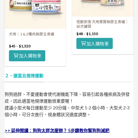
怪獸部落 犬用寶寶無膠主食罐｜
幼犬罐頭
$
48
–
$
1,150
犬用｜1 & 2種肉無膠主食罐
加入購物車
$
45
–
$
1,320
加入購物車
２、適當且規律運動
狗狗過胖、不愛運動會使代謝機能下降、容易引起各種疾病及併發
症，因此適當地規律運動很重要喔！
建議小型犬每日運動至少 20分鐘、中型犬 1-2 個小時、大型犬 2-3
個小時，可分次進行、視身體狀況適度調整。
>> 延伸閱讀：狗狗太胖怎麼辦？ 5步驟教你幫狗狗減肥