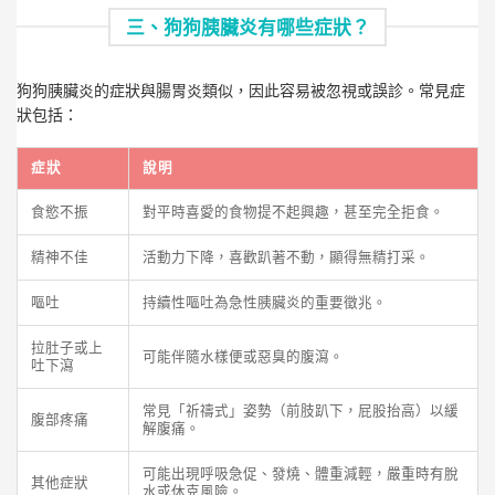
三、狗狗胰臟炎有哪些症狀？
狗狗胰臟炎的症狀與腸胃炎類似，因此容易被忽視或誤診。常見症
狀包括：
症狀
說明
食慾不振
對平時喜愛的食物提不起興趣，甚至完全拒食。
精神不佳
活動力下降，喜歡趴著不動，顯得無精打采。
嘔吐
持續性嘔吐為急性胰臟炎的重要徵兆。
拉肚子或上
可能伴隨水樣便或惡臭的腹瀉。
吐下瀉
常見「祈禱式」姿勢（前肢趴下，屁股抬高）以緩
腹部疼痛
解腹痛。
可能出現呼吸急促、發燒、體重減輕，嚴重時有脫
其他症狀
水或休克風險。