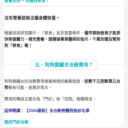
營養支持 — 別擅自禁食！
沒有營養就無法讓身體恢復。
根據目前研究顯示，「禁食」並非首要條件，
儘早開始進食才能更
快恢復體力、補充營養，請遵循專業醫師的指示，千萬別擅自幫狗
狗「禁食」喔！
五、狗狗胰臟炎治療費用？
狗狗胰臟炎的治療費用根據病情的嚴重程度，
從數千元到數萬元台
幣
都有可能，差異非常大。
費用的構成主要分為「門診」和「住院」兩種情況。
延伸閱讀：【2026最新】全台動物醫院急診名單
輕症門診治療